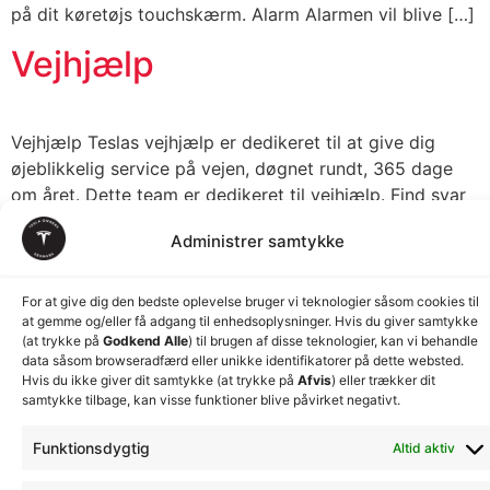
på dit køretøjs touchskærm. Alarm Alarmen vil blive […]
Vejhjælp
Vejhjælp Teslas vejhjælp er dedikeret til at give dig
øjeblikkelig service på vejen, døgnet rundt, 365 dage
om året. Dette team er dedikeret til vejhjælp. Find svar
på andre spørgsmål ved at udforske vores supportsider
Administrer samtykke
.Hvis du nogensinde er i et usikkert område, bedes du
kontakte de lokale nødtjenester. Anmodning om
vejhjælp Kontakt os for […]
For at give dig den bedste oplevelse bruger vi teknologier såsom cookies til
at gemme og/eller få adgang til enhedsoplysninger. Hvis du giver samtykke
(at trykke på
Godkend Alle
) til brugen af disse teknologier, kan vi behandle
Next
→
data såsom browseradfærd eller unikke identifikatorer på dette websted.
Hvis du ikke giver dit samtykke (at trykke på
Afvis
) eller trækker dit
samtykke tilbage, kan visse funktioner blive påvirket negativt.
© Tesla Owners
Privatlivspolitik
Handelsbetingelser
Cookiepolitik
Abonnementsbetinge
Denmark - 2026
Funktionsdygtig
Altid aktiv
Simsoft
– Full-service bureau i Nordjylland