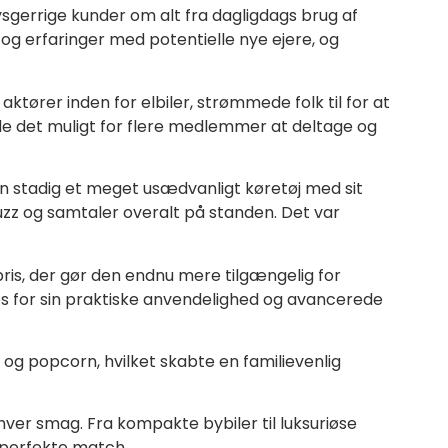
nysgerrige kunder om alt fra dagligdags brug af
 og erfaringer med potentielle nye ejere, og
rer inden for elbiler, strømmede folk til for at
rde det muligt for flere medlemmer at deltage og
n stadig et meget usædvanligt køretøj med sit
uzz og samtaler overalt på standen. Det var
ris, der gør den endnu mere tilgængelig for
ros for sin praktiske anvendelighed og avancerede
 og popcorn, hvilket skabte en familievenlig
ver smag. Fra kompakte bybiler til luksuriøse
 perfekte match.