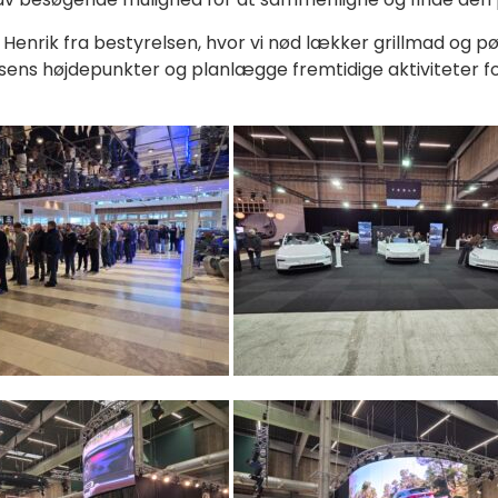
 Henrik fra bestyrelsen, hvor vi nød lækker grillmad og p
ssens højdepunkter og planlægge fremtidige aktiviteter f