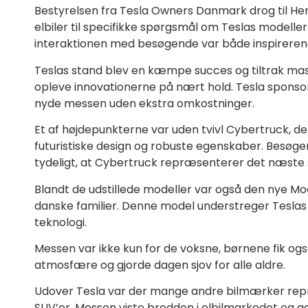
Bestyrelsen fra Tesla Owners Danmark drog til Herni
elbiler til specifikke spørgsmål om Teslas modeller
interaktionen med besøgende var både inspireren
Teslas stand blev en kæmpe succes og tiltrak mas
opleve innovationerne på nært hold. Tesla sponsore
nyde messen uden ekstra omkostninger.
Et af højdepunkterne var uden tvivl Cybertruck, d
futuristiske design og robuste egenskaber. Besøge
tydeligt, at Cybertruck repræsenterer det næste skr
Blandt de udstillede modeller var også den nye Mo
danske familier. Denne model understreger Teslas f
teknologi.
Messen var ikke kun for de voksne, børnene fik ogs
atmosfære og gjorde dagen sjov for alle aldre.
Udover Tesla var der mange andre bilmærker repræs
SUV’er. Messen viste bredden i elbilmarkedet og 