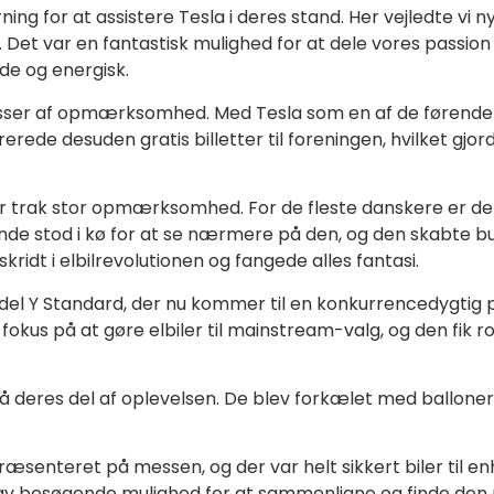
ng for at assistere Tesla i deres stand. Her vejledte vi 
. Det var en fantastisk mulighed for at dele vores passion
de og energisk.
ser af opmærksomhed. Med Tesla som en af de førende aktø
rede desuden gratis billetter til foreningen, hvilket gjo
er trak stor opmærksomhed. For de fleste danskere er de
nde stod i kø for at se nærmere på den, og den skabte b
idt i elbilrevolutionen og fangede alles fantasi.
del Y Standard, der nu kommer til en konkurrencedygtig p
okus på at gøre elbiler til mainstream-valg, og den fik 
å deres del af oplevelsen. De blev forkælet med balloner
enteret på messen, og der var helt sikkert biler til enh
gav besøgende mulighed for at sammenligne og finde den