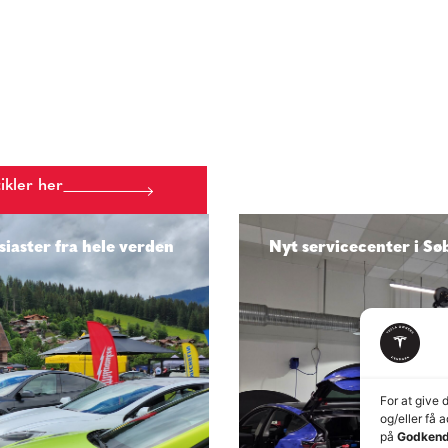
tikler her
iaster fra hele verden
Nyt servicecenter i Sø
For at give 
og/eller få 
på
Godkend