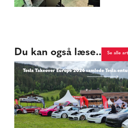
Du kan også læse..
Se alle ar
Tesla Takeover Europe 2026 samlede Tesla-entus