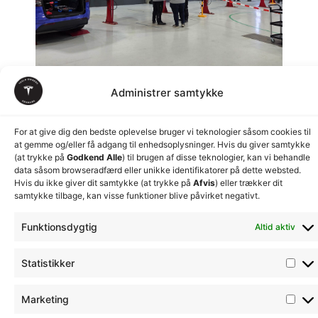
Administrer samtykke
For at give dig den bedste oplevelse bruger vi teknologier såsom cookies til
at gemme og/eller få adgang til enhedsoplysninger. Hvis du giver samtykke
(at trykke på
Godkend Alle
) til brugen af disse teknologier, kan vi behandle
data såsom browseradfærd eller unikke identifikatorer på dette websted.
Hvis du ikke giver dit samtykke (at trykke på
Afvis
) eller trækker dit
samtykke tilbage, kan visse funktioner blive påvirket negativt.
Funktionsdygtig
Altid aktiv
© Tesla Owners
Privatlivspolitik
Handelsbetingelser
Cookiepolitik
Abonnementsbetinge
Denmark - 2026
Simsoft
– Full-service bureau i Nordjylland
Statistikker
Marketing