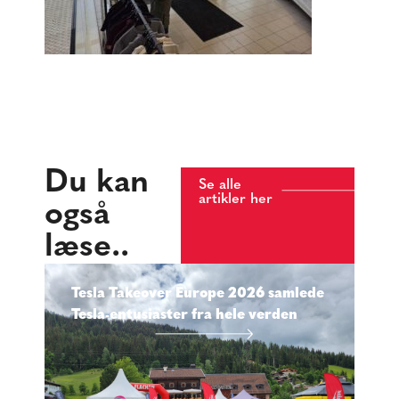
Du kan
Se alle
artikler her
også
læse..
Tesla Takeover Europe 2026 samlede
Tesla-entusiaster fra hele verden