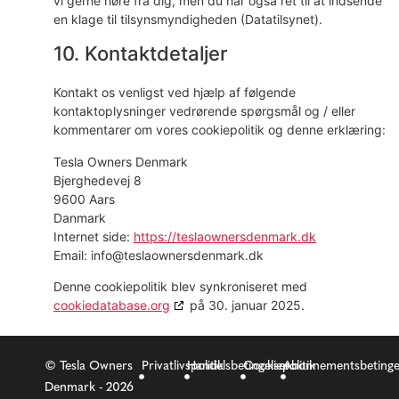
vi gerne høre fra dig, men du har også ret til at indsende
en klage til tilsynsmyndigheden (Datatilsynet).
10. Kontaktdetaljer
Kontakt os venligst ved hjælp af følgende
kontaktoplysninger vedrørende spørgsmål og / eller
kommentarer om vores cookiepolitik og denne erklæring:
Tesla Owners Denmark
Bjerghedevej 8
9600 Aars
Danmark
Internet side:
https://teslaownersdenmark.dk
Email:
info@teslaownersdenmark.dk
Denne cookiepolitik blev synkroniseret med
cookiedatabase.org
på 30. januar 2025.
© Tesla Owners
Privatlivspolitik
Handelsbetingelser
Cookiepolitik
Abonnementsbetinge
Denmark - 2026