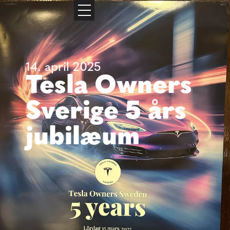
14. april 2025
Tesla Owners
Sverige 5 års
jubilæum