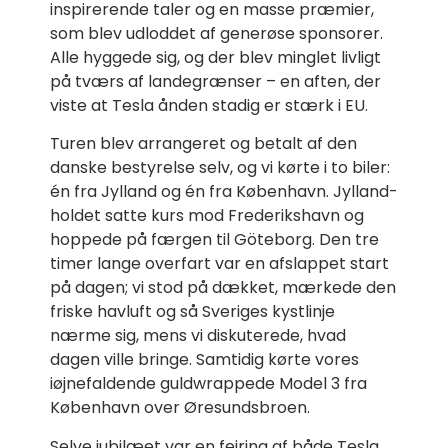
inspirerende taler og en masse præmier,
som blev udloddet af generøse sponsorer.
Alle hyggede sig, og der blev minglet livligt
på tværs af landegrænser – en aften, der
viste at Tesla ånden stadig er stærk i EU.
Turen blev arrangeret og betalt af den
danske bestyrelse selv, og vi kørte i to biler:
én fra Jylland og én fra København. Jylland-
holdet satte kurs mod Frederikshavn og
hoppede på færgen til Göteborg. Den tre
timer lange overfart var en afslappet start
på dagen; vi stod på dækket, mærkede den
friske havluft og så Sveriges kystlinje
nærme sig, mens vi diskuterede, hvad
dagen ville bringe. Samtidig kørte vores
iøjnefaldende guldwrappede Model 3 fra
København over Øresundsbroen.
Selve jubilæet var en fejring af både Tesla