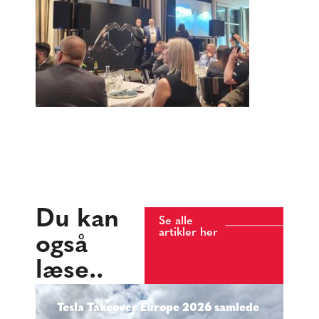
Du kan
Se alle
artikler her
også
læse..
Tesla Takeover Europe 2026 samlede