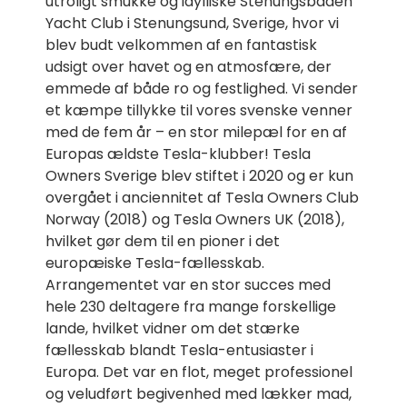
utroligt smukke og idylliske Stenungsbaden
Yacht Club i Stenungsund, Sverige, hvor vi
blev budt velkommen af en fantastisk
udsigt over havet og en atmosfære, der
emmede af både ro og festlighed. Vi sender
et kæmpe tillykke til vores svenske venner
med de fem år – en stor milepæl for en af
Europas ældste Tesla-klubber! Tesla
Owners Sverige blev stiftet i 2020 og er kun
overgået i anciennitet af Tesla Owners Club
Norway (2018) og Tesla Owners UK (2018),
hvilket gør dem til en pioner i det
europæiske Tesla-fællesskab.
Arrangementet var en stor succes med
hele 230 deltagere fra mange forskellige
lande, hvilket vidner om det stærke
fællesskab blandt Tesla-entusiaster i
Europa. Det var en flot, meget professionel
og veludført begivenhed med lækker mad,