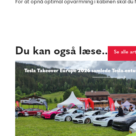
For at opnå optimal opvarmning i kabinen skal du fj
Du kan også læse..
Se alle ar
Tesla Takeover Europe 2026 samlede Tesla-entus