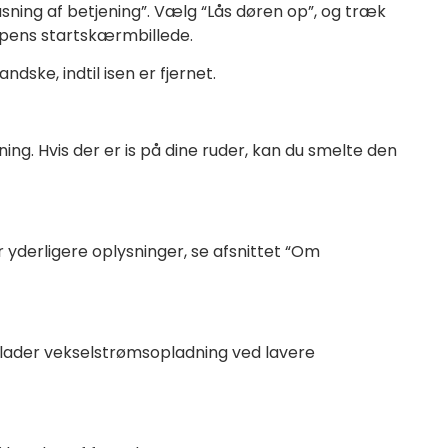
pasning af betjening”. Vælg “Lås døren op”, og træk
appens startskærmbillede.
ske, indtil isen er fjernet.
ing. Hvis der er is på dine ruder, kan du smelte den
 yderligere oplysninger, se afsnittet “Om
illader vekselstrømsopladning ved lavere