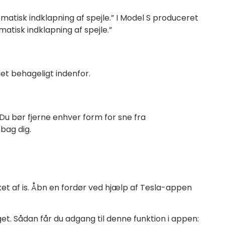
omatisk indklapning af spejle.” I Model S produceret
atisk indklapning af spejle.”
det behageligt indenfor.
 Du bør fjerne enhver form for sne fra
bag dig.
t af is. Åbn en fordør ved hjælp af Tesla-appen
t. Sådan får du adgang til denne funktion i appen: