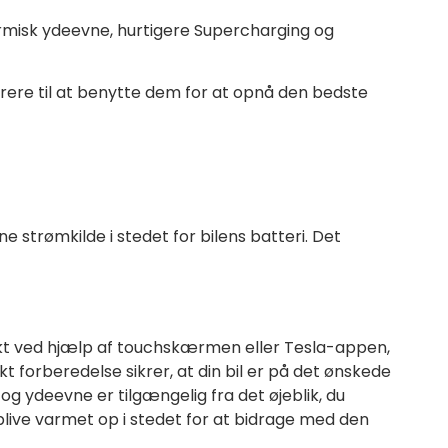
ermisk ydeevne, hurtigere Supercharging og
førere til at benytte dem for at opnå den bedste
e strømkilde i stedet for bilens batteri. Det
unkt ved hjælp af touchskærmen eller Tesla-appen,
 forberedelse sikrer, at din bil er på det ønskede
g ydeevne er tilgængelig fra det øjeblik, du
t blive varmet op i stedet for at bidrage med den