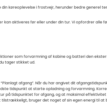
e din køreoplevelse i frostvejr, herunder bedre generel t
r kan aktiveres før eller under din tur. Vi opfordrer alle 
funktioner som forvarmning af kabine og batteri den ekstern
du tager stikket ud.
ge “Planlagt afgang”. Når du har angivet dit afgangstidsp
dste tidspunkt at starte opladning og forvarmning. Korrekt
på tidspunktet for afgang, og at maksimal effektivitet o
 tilstrækkeligt, bruger det noget af sin egen energi til a