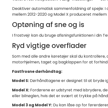
Deaktiver automatisk sammenfoldning af spejle: I all
mellem 2012-2020 og Model X produceret mellem 2015
Optøning af sne og is
I frostvejr kan du bruge afisningsfunktionen i din T
Ryd vigtige overflader
Som med alle andre køretøjer skal du kontrollere, a
motorhjelmen, taget og bagklappen for at forhindre
Fastfrosne dørhåndtag:
Model S:
Dørhåndtagene er designet til at bryde ig
Model X:
Fordørene er udstyret med isbrydere, der
eller bilnøglen, hvis det er svært at trykke på hån
Model 3 og Model Y:
Du kan låse op for førerdøre