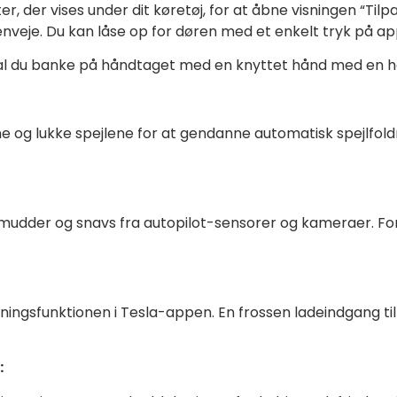
r, der vises under dit køretøj, for at åbne visningen “Til
l genveje. Du kan låse op for døren med et enkelt tryk på 
kal du banke på håndtaget med en knyttet hånd med en hand
bne og lukke spejlene for at gendanne automatisk spejlfoldn
, mudder og snavs fra autopilot-sensorer og kameraer. For
ningsfunktionen i Tesla-appen. En frossen ladeindgang t
: