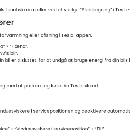
bils touchskærm eller ved at vælge “Planlægning” i Tesla
ører
orvarmning eller afisning i Tesla-appen.
a” > “Tænd”.
fis bil”.
 bil er tilsluttet, for at undgå at bruge energi fra din bil
 dig med at parkere og køre din Tesla sikkert.
e
 vinduesviskere i servicepositionen og deaktivere automat
ice” > “Vinduesviskere i serviceposition” > “Til.”