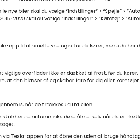
e nye biler skal du vælge “Indstillinger” > “Spejle” > “Aut
-2020 skal du vælge “Indstillinger” > “Køretøj” > “Autom
esla-app til at smelte sne og is, før du kører, mens du har 
t vigtige overflader ikke er dækket af frost, før du kører.
, at den blæser af og skaber fare for dig eller køretøjer 
ennem is, når de trækkes ud fra bilen.
 skubber de automatiske døre åbne, selv når de er dække
dtaget.
n via Tesla-appen for at åbne den uden at bruge håndtage