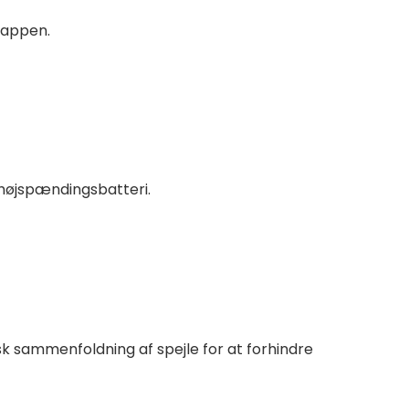
-appen.
s højspændingsbatteri.
isk sammenfoldning af spejle for at forhindre