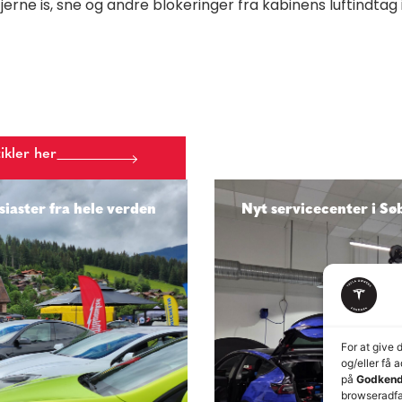
erne is, sne og andre blokeringer fra kabinens luftindtag 
tikler her
iaster fra hele verden
Nyt servicecenter i Sø
For at give 
og/eller få 
på
Godkend
browseradfær