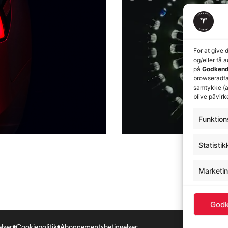
For at give 
og/eller få 
på
Godkend
browseradfær
samtykke (a
blive påvirk
Funktion
Statistik
Marketi
Godk
lser
Cookiepolitik
Abonnementsbetingelser