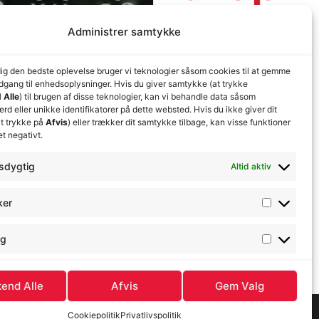
Administrer samtykke
dig den bedste oplevelse bruger vi teknologier såsom cookies til at gemme
adgang til enhedsoplysninger. Hvis du giver samtykke (at trykke
 Alle
) til brugen af disse teknologier, kan vi behandle data såsom
d eller unikke identifikatorer på dette websted. Hvis du ikke giver dit
t trykke på
Afvis
) eller trækker dit samtykke tilbage, kan visse funktioner
et negativt.
sdygtig
Altid aktiv
ker
ng
end Alle
Afvis
Gem Valg
Cookiepolitik
Privatlivspolitik
Simsoft
– Full-service bureau i Nordjylland