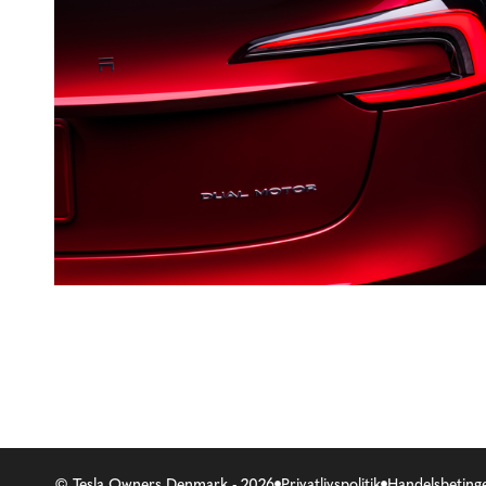
© Tesla Owners Denmark - 2026
Privatlivspolitik
Handelsbetinge