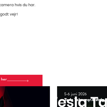
kamera hvis du har.
godt vejr!
 her
5-6 juni 2026
Tesla Takeover Østrig 