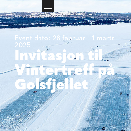
Event dato: 28 februar - 1 marts
2025
Invitasjon til
Vintertreff på
Golsfjellet