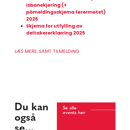
isbanekjøring (+
påmeldingsskjema førermøtet)
2025
Skjema for utfylling av
deltakererklæring 2025
LÆS MERE, SAMT TILMELDING
Du kan
Se alle
events her
også
se...