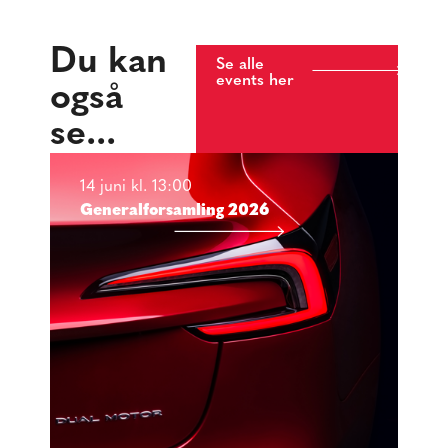
Du kan
Se alle
events her
også
se...
14 juni kl. 13:00
Generalforsamling 2026